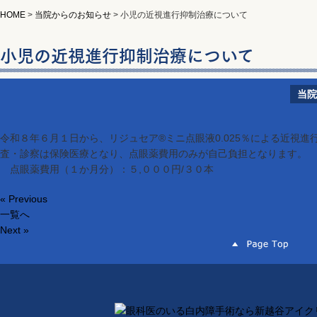
HOME
>
当院からのお知らせ
>
小児の近視進行抑制治療について
小児の近視進行抑制治療について
当院
令和８年６月１日から、リジュセア®ミニ点眼液0.025％による近視
査・診察は保険医療となり、点眼薬費用のみが自己負担となります。
点眼薬費用（１か月分）：５,０００円/３０本
« Previous
一覧へ
Next »